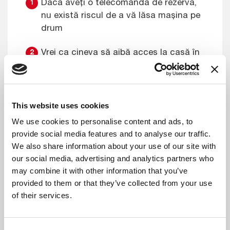
Dacă aveți o telecomandă de rezervă,
nu există riscul de a vă lăsa mașina pe
drum
Vrei ca cineva să aibă acces la casă în
absența ta? Îi poți da propria
telecomandă.
Aveti o familie mare? Puteți face o
This website uses cookies
copie pentru fiecare membru al familiei.
We use cookies to personalise content and ads, to
provide social media features and to analyse our traffic.
We also share information about your use of our site with
GĂSIȚI CEL MAI APROPIAT
our social media, advertising and analytics partners who
MAGAZIN
may combine it with other information that you’ve
provided to them or that they’ve collected from your use
of their services.