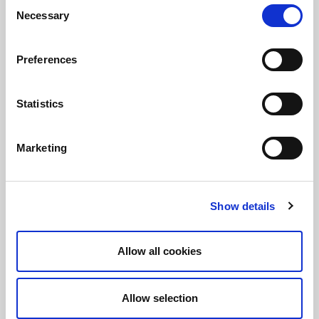
Consent
Necessary
Selection
Preferences
Statistics
Marketing
Colorate, ergonomice, practice.
Show details
Telecomenzile rezidentiale Silca
sunt compatibile cu marcile
principale de pe piață. În doar
Allow all cookies
câteva minute puteți să aveți una
sau mai multe copii ale originalului,
Allow selection
să vă păstrați în casă, în mașină