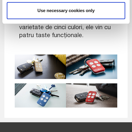
sau în torpedoul motocicletei, să
Use necessary cookies only
le dați altcuiva sau să le folosiți în
caz de urgență. Disponibile într-o
varietate de cinci culori, ele vin cu
patru taste funcționale.